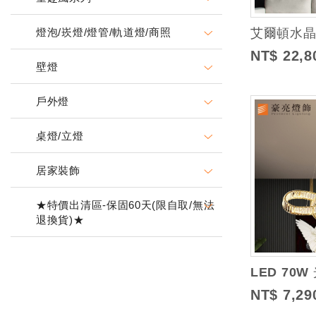
燈泡/崁燈/燈管/軌道燈/商照
NT$ 22,8
壁燈
戶外燈
桌燈/立燈
居家裝飾
★特價出清區-保固60天(限自取/無法
退換貨)★
NT$ 7,29