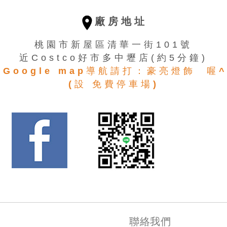
廠房地址
桃園市新屋區清華一街101號
近Costco好市多中壢店(約5分鐘)
用Google map導航請打：豪亮燈飾 喔^
(設 免費停車場)
聯絡我們