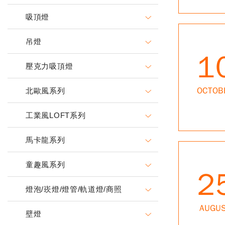
吸頂燈
吊燈
1
壓克力吸頂燈
OCTOB
北歐風系列
工業風LOFT系列
馬卡龍系列
童趣風系列
2
燈泡/崁燈/燈管/軌道燈/商照
AUGU
壁燈