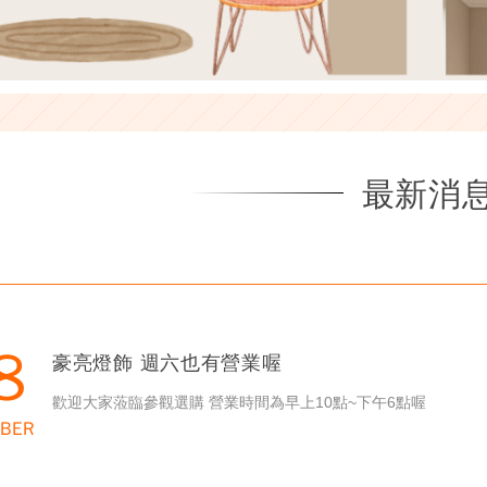
最新消
8
豪亮燈飾 週六也有營業喔
歡迎大家蒞臨參觀選購 營業時間為早上10點~下午6點喔
BER