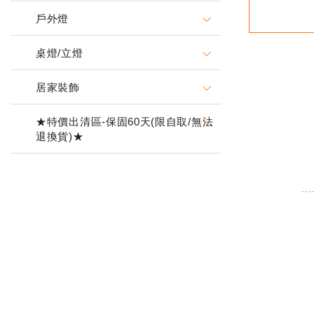
戶外燈
桌燈/立燈
居家裝飾
★特價出清區-保固60天(限自取/無法
退換貨)★