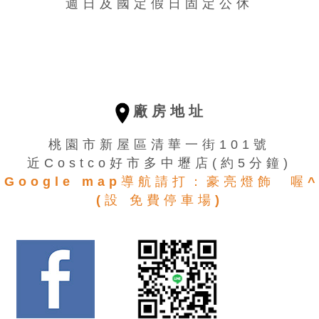
週日及國定假日固定公休
廠房地址
桃園市新屋區清華一街101號
近Costco好市多中壢店(約5分鐘)
用Google map導航請打：豪亮燈飾 喔^
(設 免費停車場)