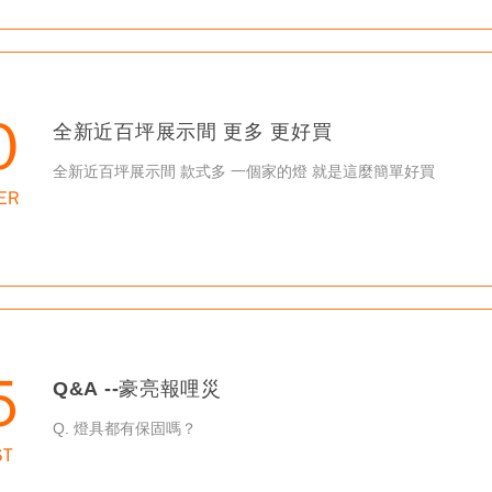
0
全新近百坪展示間 更多 更好買
全新近百坪展示間 款式多 一個家的燈 就是這麼簡單好買
ER
5
Q&A --豪亮報哩災
Q. 燈具都有保固嗎？
ST